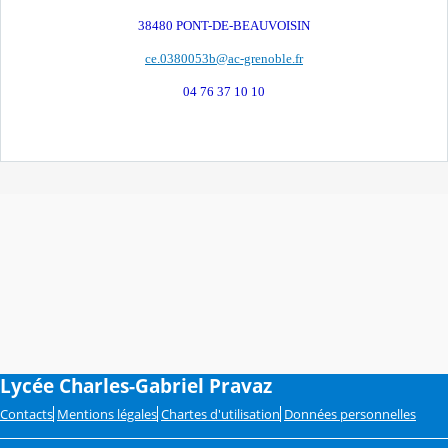
38480 PONT-DE-BEAUVOISIN
ce.0380053b@ac-grenoble.fr
04 76 37 10 10
Lycée Charles-Gabriel Pravaz
Contacts
Mentions légales
Chartes d'utilisation
Données personnelles