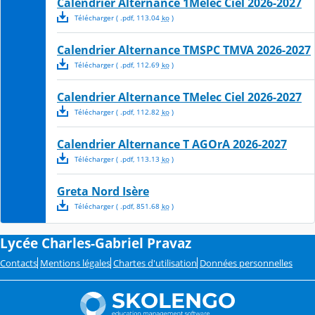
Calendrier Alternance 1Melec Ciel 2026-2027
Télécharger
( .
pdf
,
113.04
ko
)
Calendrier Alternance TMSPC TMVA 2026-2027
Télécharger
( .
pdf
,
112.69
ko
)
Calendrier Alternance TMelec Ciel 2026-2027
Télécharger
( .
pdf
,
112.82
ko
)
Calendrier Alternance T AGOrA 2026-2027
Télécharger
( .
pdf
,
113.13
ko
)
Greta Nord Isère
Télécharger
( .
pdf
,
851.68
ko
)
Lycée Charles-Gabriel Pravaz
Contacts
Mentions légales
Chartes d'utilisation
Données personnelles