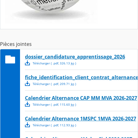
Pièces jointes
dossier_candidature_apprentissage_2026
Télécharger
( .
pdf
,
326.13
ko
)
fiche_identification_client_contrat_alternanc
Télécharger
( .
pdf
,
209.71
ko
)
Calendrier Alternance CAP MM MVA 2026-2027
Télécharger
( .
pdf
,
115.60
ko
)
Calendrier Alternance 1MSPC 1MVA 2026-2027
Télécharger
( .
pdf
,
112.93
ko
)