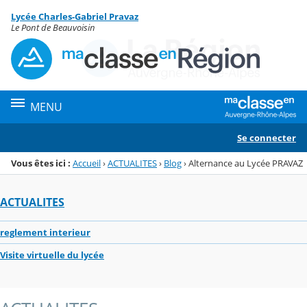
Panneau de gestion des cookies
Lycée Charles-Gabriel Pravaz
Menu de la rubrique
Contenu
Le Pont de Beauvoisin
MENU
Se connecter
Vous êtes ici :
Accueil
›
ACTUALITES
›
Blog
›
Alternance au Lycée PRAVAZ
ACTUALITES
reglement interieur
Visite virtuelle du lycée