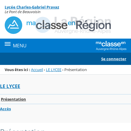
Panneau de gestion des cookies
Lycée Charles-Gabriel Pravaz
Menu de la rubrique
Contenu
Le Pont de Beauvoisin
MENU
Se connecter
Vous êtes ici :
Accueil
›
LE LYCEE
›
Présentation
LE LYCEE
Présentation
Accès