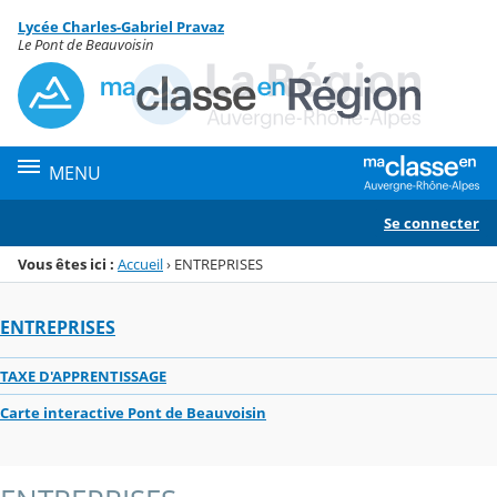
Panneau de gestion des cookies
Lycée Charles-Gabriel Pravaz
Menu de la rubrique
Contenu
Le Pont de Beauvoisin
MENU
Se connecter
Vous êtes ici :
Accueil
›
ENTREPRISES
ENTREPRISES
TAXE D'APPRENTISSAGE
Carte interactive Pont de Beauvoisin