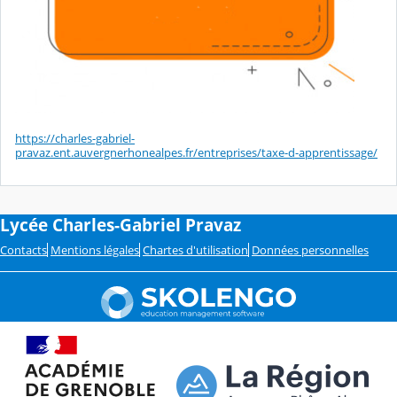
https://charles-gabriel-
pravaz.ent.auvergnerhonealpes.fr/entreprises/taxe-d-apprentissage/
Lycée Charles-Gabriel Pravaz
Contacts
Mentions légales
Chartes d'utilisation
Données personnelles