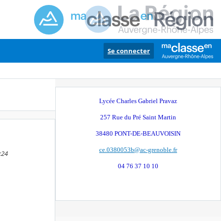
Se connecter
Lycée Charles Gabriel Pravaz
257 Rue du Pré Saint Martin
38480 PONT-DE-BEAUVOISIN
ce.0380053b@ac-grenoble.fr
:24
04 76 37 10 10