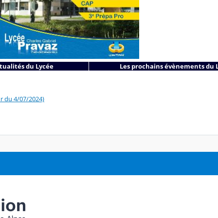
tualités du Lycée
Les prochains évènements du 
r du 4/07/2024)