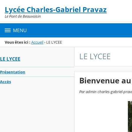
Panneau de gestion des cookies
Lycée Charles-Gabriel Pravaz
Menu de la rubrique
Contenu
Le Pont de Beauvoisin
MENU
Vous êtes ici :
Accueil
›
LE LYCEE
LE LYCEE
LE LYCEE
Présentation
Bienvenue au
Accès
Par admin charles-gabriel-prava