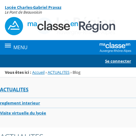
Panneau de gestion des cookies
Lycée Charles-Gabriel Pravaz
Menu de la rubrique
Contenu
Le Pont de Beauvoisin
MENU
Se connecter
Vous êtes ici :
Accueil
›
ACTUALITES
›
Blog
ACTUALITES
reglement interieur
Visite virtuelle du lycée