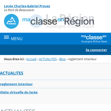
Panneau de gestion des cookies
Lycée Charles-Gabriel Pravaz
Menu de la rubrique
Contenu
Le Pont de Beauvoisin
MENU
Se connecter
Vous êtes ici :
Accueil
›
ACTUALITES
›
Blog
›
reglement interieur
ACTUALITES
reglement interieur
Visite virtuelle du lycée