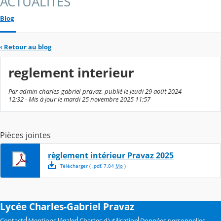
ACTUALITES
Blog
‹
Retour au blog
reglement interieur
Par admin charles-gabriel-pravaz, publié le jeudi 29 août 2024
12:32 - Mis à jour le mardi 25 novembre 2025 11:57
Pièces jointes
règlement intérieur Pravaz 2025
Télécharger
( .
pdf
,
7.04
Mo
)
Lycée Charles-Gabriel Pravaz
Contacts
Mentions légales
Chartes d'utilisation
Données personnelles