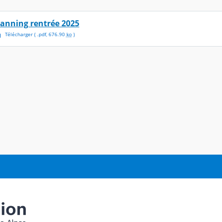
lanning rentrée 2025
Télécharger
( .
pdf
,
676.90
ko
)