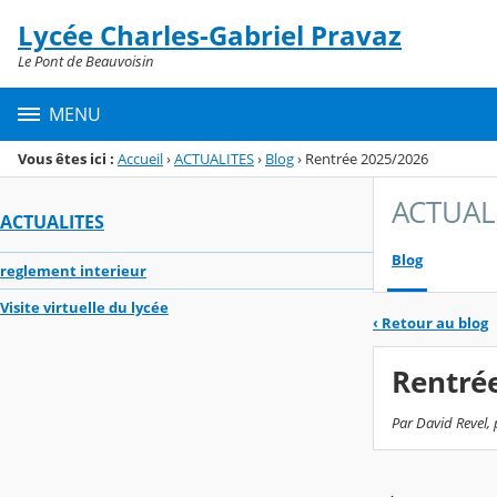
Panneau de gestion des cookies
Lycée Charles-Gabriel Pravaz
Menu de la rubrique
Contenu
Le Pont de Beauvoisin
MENU
Vous êtes ici :
Accueil
›
ACTUALITES
›
Blog
›
Rentrée 2025/2026
ACTUAL
ACTUALITES
Blog
reglement interieur
Visite virtuelle du lycée
‹
Retour au blog
Rentré
Par David Revel, 