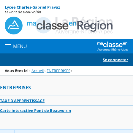
Panneau de gestion des cookies
Lycée Charles-Gabriel Pravaz
Menu de la rubrique
Contenu
Le Pont de Beauvoisin
MENU
Se connecter
Vous êtes ici :
Accueil
›
ENTREPRISES
›
ENTREPRISES
TAXE D'APPRENTISSAGE
Carte interactive Pont de Beauvoisin