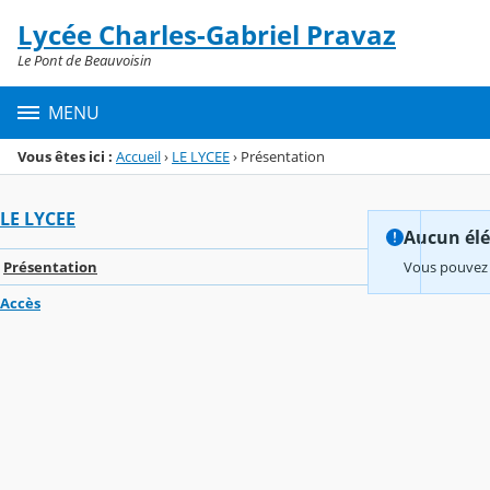
Panneau de gestion des cookies
Lycée Charles-Gabriel Pravaz
Menu de la rubrique
Contenu
Le Pont de Beauvoisin
MENU
Vous êtes ici :
Accueil
›
LE LYCEE
›
Présentation
LE LYCEE
Aucun élém
Présentation
Vous pouvez 
Accès