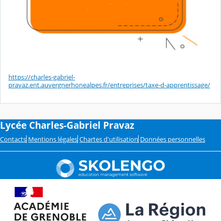
https://charles-gabriel-
pravaz.ent.auvergnerhonealpes.fr/entreprises/taxe-d-apprentissage/
Lycée Charles-Gabriel Pravaz
Contacts
Mentions légales
Chartes d'utilisation
Données personnelles