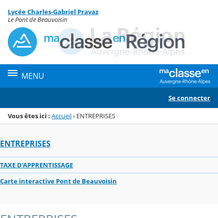
Panneau de gestion des cookies
Lycée Charles-Gabriel Pravaz
Menu de la rubrique
Contenu
Le Pont de Beauvoisin
MENU
Se connecter
Vous êtes ici :
Accueil
›
ENTREPRISES
ENTREPRISES
TAXE D'APPRENTISSAGE
Carte interactive Pont de Beauvoisin